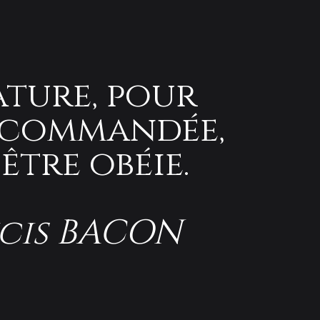
ature, pour
 commandée,
être obéie.
cis BACON