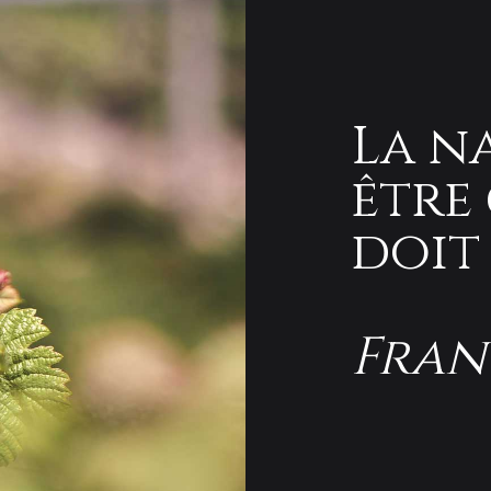
La n
être
doit 
Fran