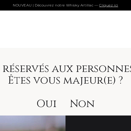
NOUVEAU | Découvrez notre Whisky Artillac —
Cliquez ici
st réservés aux personne
Êtes vous majeur(e) ?
Oui
Non